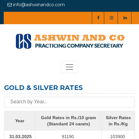
info@ashwinandco.com
GOLD & SILVER RATES
Gold Rates in Rs./10 gram
Silver Rates
Year
(Standard 24 carats)
in Rs./Kg
31.03.2025
91190
103900